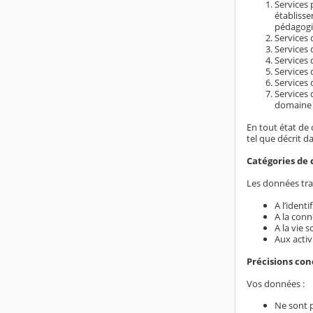
Services 
établiss
pédagogi
Services d
Services 
Services 
Services 
Services 
Services 
domaine é
En tout état de 
tel que décrit d
Catégories de 
Les données trai
A l’ident
A la conn
A la vie s
Aux activ
Précisions co
Vos données :
Ne sont 