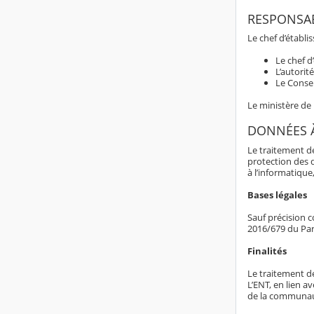
RESPONSAB
Le chef d’établ
Le chef d
L’autorit
Le Consei
Le ministère de
DONNÉES 
Le traitement d
protection des 
à l’informatique,
Bases légales
Sauf précision c
2016/679 du Par
Finalités
Le traitement d
L’ENT, en lien av
de la communaut