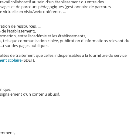
avail collaboratif au sein d'un établissement ou entre des
ssages et de parcours pédagogiques (gestionnaire de parcours
 virtuelle en visio/webconférence, …
vation de ressources, …
 de l'établissement),
ormation, entre l’académie et les établissements,
s, tels que communication ciblée, publication d'informations relevant du
s…) sur des pages publiques.
lités de traitement que celles indispensables à la fourniture du service
ent scolaire
(SDET).
émique,
e signalement d’un contenu abusif,
demment,