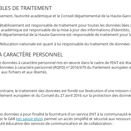
LES DE TRAITEMENT
issement, l’autorité académique et le Conseil départemental de la Haute-Garo
’établissement est responsable de traitement pour toutes les données liée
é académique est responsable de la mise à jour des informations d’identités,
l départemental de la Haute-Garonne est responsable de traitement pour la 
 l’éducation nationale est quant à lui responsable du traitement de données
À CARACTÈRE PERSONNEL
e données à caractère personnel mis en œuvre dans le cadre de l’ENT est éta
données à caractère personnel (RGPD) n°2016/679 du Parlement européen et du 
 aux fichiers et aux libertés.
ontraire, le traitement des données est fondé sur l’exécution d'une mission d'
lement européen et du Conseil du 27 avril 2016 sur la protection des donné
es données a pour finalité la fourniture d'un service ENT à la communauté 
ec le GAR (
en savoir plus
), permet un accès simplifié et sécurisé aux ressour
é éducative des services de communication et de collaboration :