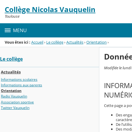
Panneau de gestion des cookies
Collège Nicolas Vauquelin
Menu de la rubrique
Contenu
Toulouse
MENU
Vous êtes ici :
Accueil
›
Le collège
›
Actualités
›
Orientation
›
Donnée
Le collège
Modifiée le lund
Actualités
Informations scolaires
INFORMA
Informations aux parents
Orientation
NUMÉRIQ
Radio Vauquelin
Association sportive
Cette page a pou
Twitter Vauquelin
Des enga
caractère
De l’util
Des modal