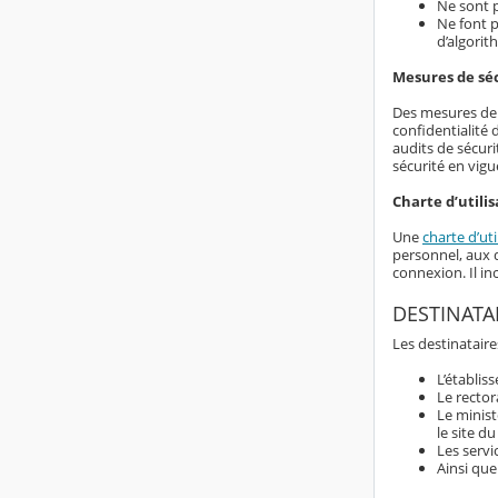
Ne sont p
Ne font p
d’algorit
Mesures de sé
Des mesures de s
confidentialité
audits de sécuri
sécurité en vigu
Charte d’utilis
Une
charte d’uti
personnel, aux d
connexion. Il i
DESTINATA
Les destinataire
L’établis
Le rector
Le minist
le site d
Les servi
Ainsi que