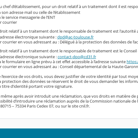
 chef d’établissement, pour un droit relatif à un traitement dont il est resp
a son adresse mail ou celle de l’établissement
a le service messagerie de l’ENT
r courrier
roit relatif à un traitement dont le responsable de traitement est l'autorité
l’adresse électronique suivante :
dpd@ac-toulouse.fr
r courrier en vous adressant au : Délégué à la protection des données de l’
roit relatif à un traitement dont le responsable de traitement est le Conse
l’adresse électronique suivante :
contact-dpo@cd31.fr
a le formulaire en ligne prévu à cet effet accessible à l’adresse suivante
https:
r courrier en vous adressant au : Conseil départemental de la Haute-Garonn
 l’exercice de vos droits, vous devez justifier de votre identité par tout moye
 la protection des données se réservent le droit de vous demander les inform
titre d’identité portant votre signature.
, même après avoir introduit une réclamation, que vos droits en matière de 
sibilité d’introduire une réclamation auprès de la Commission nationale de l’i
0715 – 75334 Paris Cedex 07, ou sur le site cnil.fr.