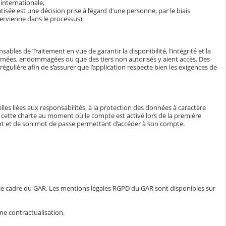
internationale,
isée est une décision prise à l’égard d’une personne, par le biais
ervienne dans le processus).
bles de Traitement en vue de garantir la disponibilité, l’intégrité et la
ormées, endommagées ou que des tiers non autorisés y aient accès. Des
égulière afin de s’assurer que l’application respecte bien les exigences de
lles liées aux responsabilités, à la protection des données à caractère
e à cette charte au moment où le compte est activé lors de la première
iant et de son mot de passe permettant d’accéder à son compte.
 le cadre du GAR. Les mentions légales RGPD du GAR sont disponibles sur
ne contractualisation.