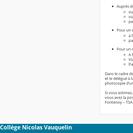
Auprès du
vi
vi
pa
Pour un d
à 
pa
Pour un d
A 
Vi
Pa
Dans le cadre de
et le délégué à
photocopie d’un 
Si vous estimez
vous avez la pos
Fontenoy – TSA 8
Collège Nicolas Vauquelin