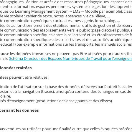
pédagogiques : édition et accès à des ressources pédagogiques, espaces de tr
ements de formation, espaces personnels, systèmes de gestion des apprenti
ques ou Learning Management System -- LMS -- Moodle par exemple), classe
e vie scolaire : cahier de texte, notes, absences, vie de l'élève, …
de communication génériques : actualités, messagerie, forum, blog, …
dédiés au fonctionnement des établissements : outils de gestion et de réser
de communication des établissements vers le public (page d'accueil publique
de communication spécifiques entre la collectivité et les établissements de f
de communication spécifiques des collectivités et des autorités académique
ducatif (par exemple informations sur les transports, les manuels scolaire
cause les données transmises ne peuvent pas être utilisées pour d’autres fina
ans le
Schéma Directeur des Espaces Numériques de Travail pour l'enseignem
données traitées
tées peuvent être relatives :
ification de l'utilisateur sur la base des données délivrées par l’autorité acad
exion et à la navigation (traces), ainsi qu’au contenu des échanges en cas d
colaire,
ités d'enseignement (productions des enseignants et des élèves).
ncernant les données
pas vendues ou utilisées pour une finalité autre que celles évoquées précé