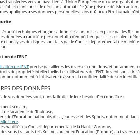
as transférées vers un pays tiers à l’Union Européenne ou une organisation 
as l’objet d’une prise de décision automatisée (une prise de décision automat
hmes appliqués à ses données personnelles, sans qu’aucun être humain n’int
curité
écurité techniques et organisationnelles sont mises en place par les Responsa
 des données à caractère personnel afin d’empêcher que celles-ci soient déf
té et analyses de risques sont faits par le Conseil départemental de manière r
eur.
ation de l’ENT
lisation de l’ENT
précise par ailleurs les diverses conditions, et notamment ce
roits de propriété intellectuelle. Les utilisateurs de l’ENT doivent souscrir
ncombe notamment à l’utilisateur d'assurer la confidentialité de son identif
IRES DES DONNÉES
s de vos données sont, dans la limite de leur besoin d’en connaître :
sement scolaire,
at de l’académie de Toulouse,
ère de l’Éducation nationale, de la Jeunesse et des Sports, notamment dans
u
Ministère
.
ces habilités du Conseil départemental de la Haute-Garonne,
 des sous-traitants tels Kosmos ou Index Education (Pronote) au travers d’u