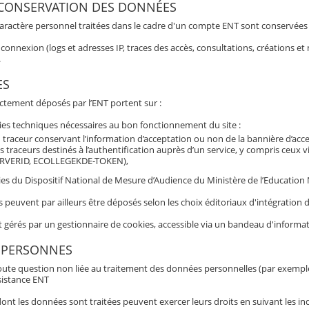
 CONSERVATION DES DONNÉES
aractère personnel traitées dans le cadre d'un compte ENT sont conservées po
connexion (logs et adresses IP, traces des accès, consultations, créations 
.
ES
ectement déposés par l’ENT portent sur :
ies techniques nécessaires au bon fonctionnement du site :
 traceur conservant l’information d’acceptation ou non de la bannière d’acc
s traceurs destinés à l’authentification auprès d’un service, y compris ceux 
RVERID, ECOLLEGEKDE-TOKEN),
es du Dispositif National de Mesure d’Audience du Ministère de l’Education N
s peuvent par ailleurs être déposés selon les choix éditoriaux d'intégratio
t gérés par un gestionnaire de cookies, accessible via un bandeau d'informat
 PERSONNES
oute question non liée au traitement des données personnelles (par exemple b
sistance ENT
nt les données sont traitées peuvent exercer leurs droits en suivant les ind