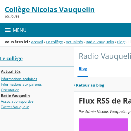
Panneau de gestion des cookies
Collège Nicolas Vauquelin
Menu de la rubrique
Contenu
Toulouse
MENU
Vous êtes ici :
Accueil
›
Le collège
›
Actualités
›
Radio Vauquelin
›
Blog
›
F
Radio Vauquel
Le collège
Blog
Actualités
Informations scolaires
Informations aux parents
‹
Retour au blog
Orientation
Radio Vauquelin
Flux RSS de R
Association sportive
Twitter Vauquelin
Par Admin Nicolas Vauquelin, p