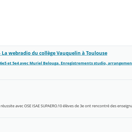
 La webradio du collège Vauquelin à Toulouse
e: 6e5 et 5e4 avec Muriel Belouga. Enregistrements studio, arrangemen
a réussite avec OSE ISAE SUPAERO.10 élèves de 3e ont rencontré des enseign