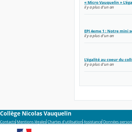
« Micro Vauquelin » L’ég
il y a plus d'un an
EPI 4eme 1 : Notre mini 
il y a plus d'un an
L’égalité au coeur du col
il y a plus d'un an
Collège Nicolas Vauquelin
Contacts
Mentions légales
Chartes d'utilisation
Assistance
Données person