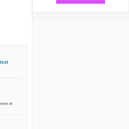
ts et
antes et